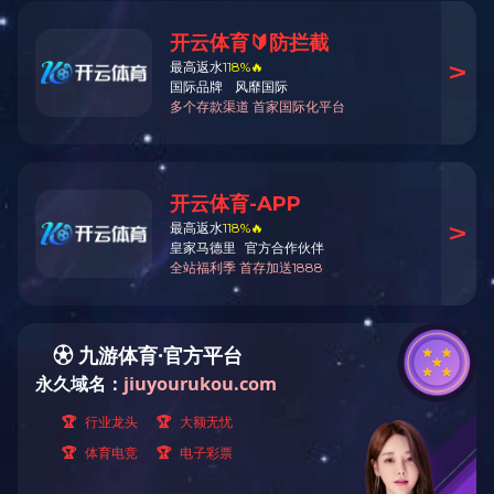
在线留言
打开
TOP
棒材外观检测设备
陶瓷基板外观检测项目
领袖尺寸检测
注射器针尖外观检测
<
>